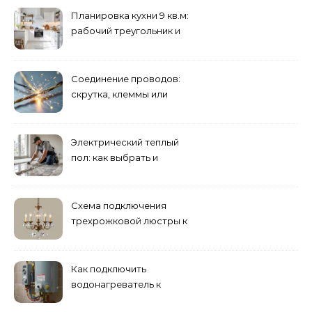
Планировка кухни 9 кв.м:
рабочий треугольник и
хранение
Соединение проводов:
скрутка, клеммы или
сварка — что лучше
Электрический теплый
пол: как выбрать и
смонтировать
Схема подключения
трехрожковой люстры к
двойному выключателю
Как подключить
водонагреватель к
электросети: пошаговое