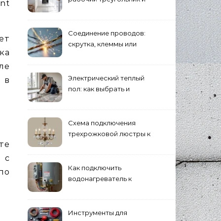
nt
хранение
Соединение проводов:
ет
скрутка, клеммы или
ка
сварка — что лучше
ле
Электрический теплый
 в
пол: как выбрать и
смонтировать
Схема подключения
трехрожковой люстры к
те
двойному выключателю
 с
Как подключить
по
водонагреватель к
электросети: пошаговое
руководство
Инструменты для