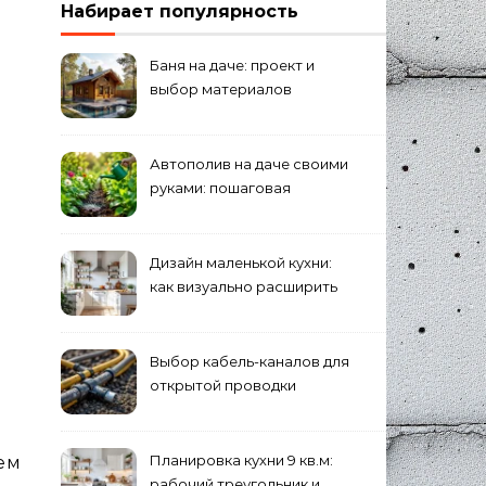
Набирает популярность
Баня на даче: проект и
выбор материалов
Автополив на даче своими
руками: пошаговая
инструкция
Дизайн маленькой кухни:
как визуально расширить
пространство
Выбор кабель-каналов для
открытой проводки
Планировка кухни 9 кв.м:
ем
рабочий треугольник и