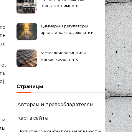
этапы и стоимость
Диммеры и регуляторы
го
яркости: как подключить и
ть
выбрать лампы
дь
Металлочерепица или
мягкая кровля: что
ю,
выбрать для дома?
ть
).
Страницы
Авторам и правообладателям
Карта сайта
ли
мы
Политика конфиденциальности