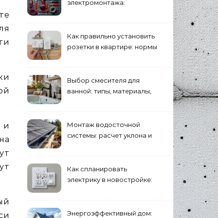
электромонтажа:
минимальный набор
те
ля
Как правильно установить
ти
розетки в квартире: нормы
и правила
уки
Выбор смесителя для
ой
ванной: типы, материалы,
нюансы установки
Монтаж водосточной
 и
системы: расчет уклона и
на
крепление желобов
ут
ут
Как спланировать
электрику в новостройке:
розетки и выключатели
ый
Энергоэффективный дом:
си