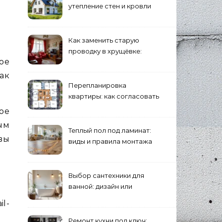
утепление стен и кровли
минеральной ватой
Как заменить старую
проводку в хрущёвке:
ое
этапы работ
как
Перепланировка
квартиры: как согласовать
и что учесть
ое
ым
Теплый пол под ламинат:
вы
виды и правила монтажа
Выбор сантехники для
ванной: дизайн или
функциональность?
l-
Ремонт кухни под ключ: