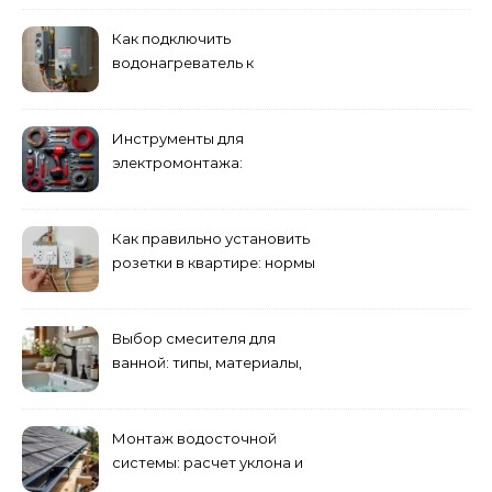
Как подключить
водонагреватель к
электросети: пошаговое
руководство
Инструменты для
электромонтажа:
минимальный набор
Как правильно установить
розетки в квартире: нормы
и правила
Выбор смесителя для
ванной: типы, материалы,
нюансы установки
Монтаж водосточной
системы: расчет уклона и
крепление желобов