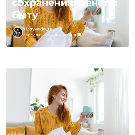
сохранению денег в
быту
stroyveda_ru
2 апреля 2025
/
1 мин. чтения
/
0