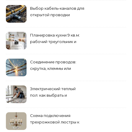
Выбор кабель-каналов для
открытой проводки
Планировка кухни 9 кв.м:
рабочий треугольник и
хранение
Соединение проводов:
скрутка, клеммы или
сварка — что лучше
Электрический теплый
пол: как выбрать и
смонтировать
Схема подключения
трехрожковой люстры к
двойному выключателю