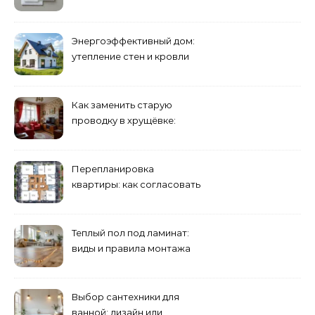
розетки и выключатели
Энергоэффективный дом:
утепление стен и кровли
минеральной ватой
Как заменить старую
проводку в хрущёвке:
этапы работ
Перепланировка
квартиры: как согласовать
и что учесть
Теплый пол под ламинат:
виды и правила монтажа
Выбор сантехники для
ванной: дизайн или