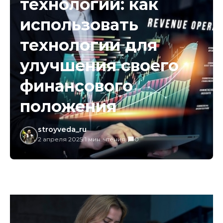
технологий: как
использовать
технологии для
улучшения своего
финансового
положения
stroyveda_ru
2 апреля 2025
/
1 мин. чтения
/
0