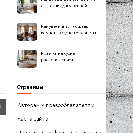
сантехнику для ванной:
критерии
Как увеличить площадь
комнат в хрущевке: советы
и идеи
Розетки на кухне:
расположение и
количество
Страницы
Авторам и правообладателям
Карта сайта
Политика конфиденциальности