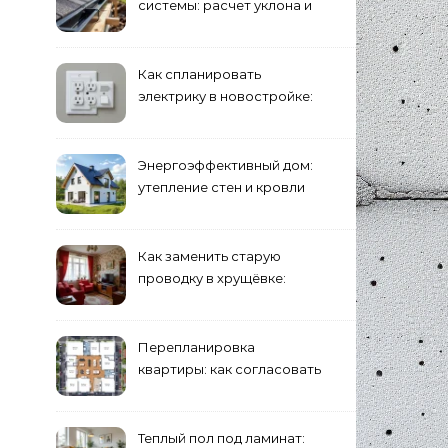
системы: расчет уклона и
крепление желобов
Как спланировать
электрику в новостройке:
розетки и выключатели
Энергоэффективный дом:
утепление стен и кровли
минеральной ватой
Как заменить старую
проводку в хрущёвке:
этапы работ
Перепланировка
квартиры: как согласовать
и что учесть
Теплый пол под ламинат: