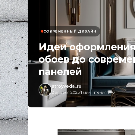
СОВРЕМЕННЫЙ ДИЗАЙН
Идеи оформления 
обоев до соврем
панелей
stroyveda_ru
2 апреля 2025
/
1 мин. чтения
/
0