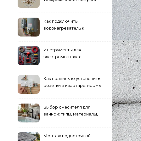
двойному выключателю
Как подключить
водонагреватель к
электросети: пошаговое
руководство
Инструменты для
электромонтажа:
минимальный набор
Как правильно установить
розетки в квартире: нормы
и правила
Выбор смесителя для
ванной: типы, материалы,
нюансы установки
Монтаж водосточной