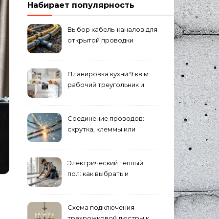
Набирает популярность
Выбор кабель-каналов для
открытой проводки
Планировка кухни 9 кв.м:
рабочий треугольник и
хранение
Соединение проводов:
скрутка, клеммы или
сварка — что лучше
Электрический теплый
пол: как выбрать и
смонтировать
Схема подключения
трехрожковой люстры к