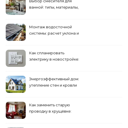
Выбор смесителя для
ванной: типы, материалы,
нюансы установки
Монтаж водосточной
системы: расчет уклона и
крепление желобов
Как спланировать
электрику в новостройке:
розетки и выключатели
Энергоэффективный дом:
утепление стен и кровли
минеральной ватой
Как заменить старую
проводку в хрущёвке:
этапы работ