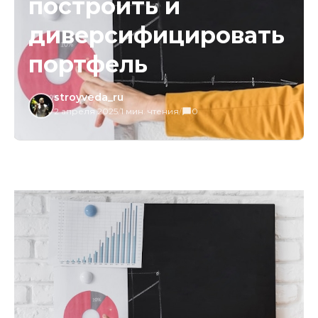
построить и
диверсифицировать
портфель
stroyveda_ru
2 апреля 2025
/
1 мин. чтения
/
0