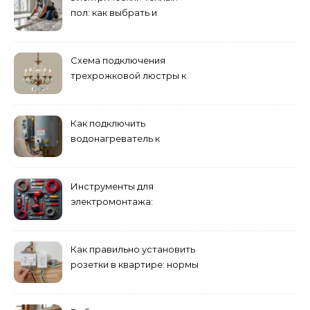
пол: как выбрать и
смонтировать
Схема подключения
трехрожковой люстры к
двойному выключателю
Как подключить
водонагреватель к
электросети: пошаговое
руководство
Инструменты для
электромонтажа:
минимальный набор
Как правильно установить
розетки в квартире: нормы
и правила