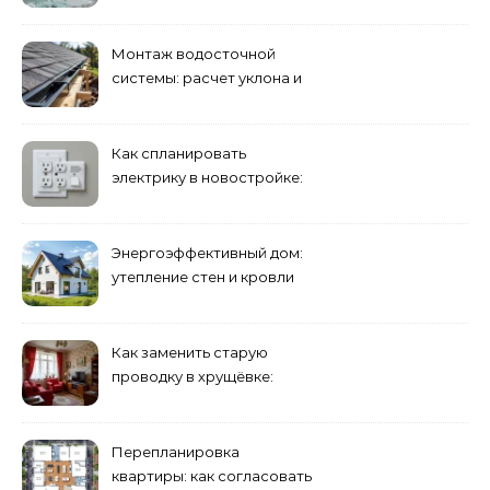
нюансы установки
Монтаж водосточной
системы: расчет уклона и
крепление желобов
Как спланировать
электрику в новостройке:
розетки и выключатели
Энергоэффективный дом:
утепление стен и кровли
минеральной ватой
Как заменить старую
проводку в хрущёвке:
этапы работ
Перепланировка
квартиры: как согласовать