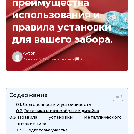
преимущества
использования и
правила установки
для вашего забора.
Avtor
24 июля 2025
/
1 мин. чтения
/
0
Содержание
Долговечность и устойчивость
Эстетика и разнообразие дизайна
Правила установки металлического
штакетника
Подготовка участка