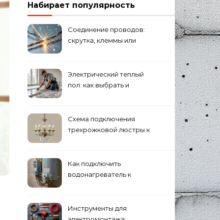
Набирает популярность
Соединение проводов:
скрутка, клеммы или
сварка — что лучше
Электрический теплый
пол: как выбрать и
смонтировать
Схема подключения
трехрожковой люстры к
двойному выключателю
Как подключить
водонагреватель к
электросети: пошаговое
руководство
Инструменты для
электромонтажа: