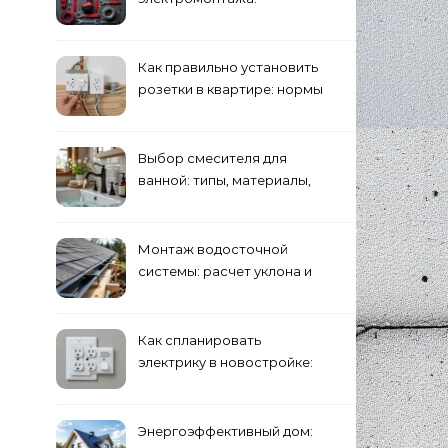
минимальный набор
Как правильно установить
розетки в квартире: нормы
и правила
Выбор смесителя для
ванной: типы, материалы,
нюансы установки
Монтаж водосточной
системы: расчет уклона и
крепление желобов
Как спланировать
электрику в новостройке:
розетки и выключатели
Энергоэффективный дом: