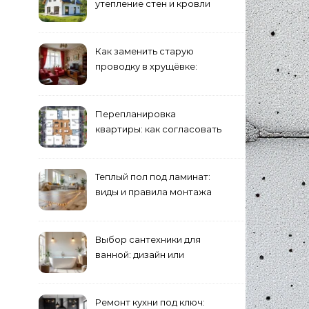
утепление стен и кровли
минеральной ватой
Как заменить старую
проводку в хрущёвке:
этапы работ
Перепланировка
квартиры: как согласовать
и что учесть
Теплый пол под ламинат:
виды и правила монтажа
Выбор сантехники для
ванной: дизайн или
функциональность?
Ремонт кухни под ключ: