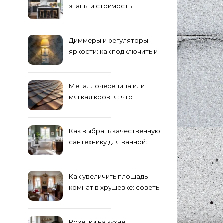
этапы и стоимость
Диммеры и регуляторы
яркости: как подключить и
выбрать лампы
Металлочерепица или
мягкая кровля: что
выбрать для дома?
Как выбрать качественную
сантехнику для ванной:
критерии
Как увеличить площадь
комнат в хрущевке: советы
и идеи
Розетки на кухне: