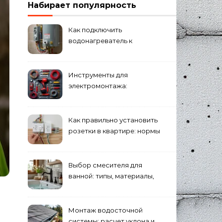
Набирает популярность
Как подключить
водонагреватель к
электросети: пошаговое
руководство
Инструменты для
электромонтажа:
минимальный набор
Как правильно установить
розетки в квартире: нормы
и правила
Выбор смесителя для
ванной: типы, материалы,
нюансы установки
Монтаж водосточной
системы: расчет уклона и