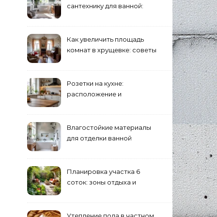
сантехнику для ванной:
критерии
Как увеличить площадь
комнат в хрущевке: советы
и идеи
Розетки на кухне:
расположение и
количество
Влагостойкие материалы
для отделки ванной
комнаты
Планировка участка 6
соток: зоны отдыха и
огорода
Утепление пола в частном