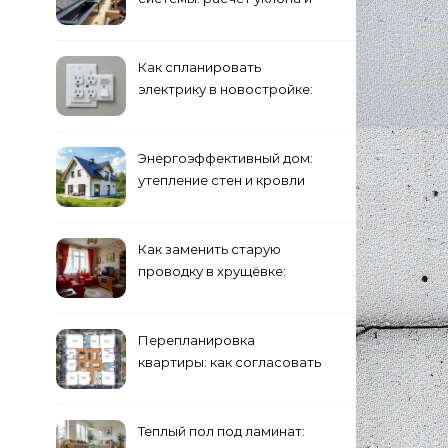
крепление желобов
Как спланировать
электрику в новостройке:
розетки и выключатели
Энергоэффективный дом:
утепление стен и кровли
минеральной ватой
Как заменить старую
проводку в хрущёвке:
этапы работ
Перепланировка
квартиры: как согласовать
и что учесть
Теплый пол под ламинат: