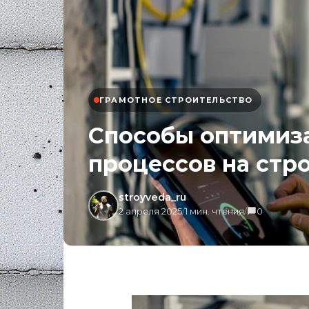
ГРАМОТНОЕ СТРОИТЕЛЬСТВО
Способы оптимиз
процессов на стр
stroyveda_ru
2 апреля 2025
/
1 мин. чтения
/
0