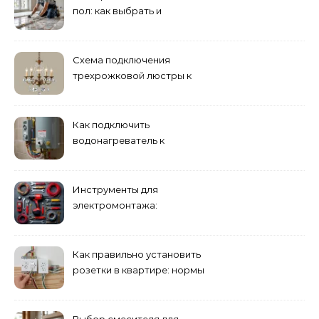
пол: как выбрать и
смонтировать
Схема подключения
трехрожковой люстры к
двойному выключателю
Как подключить
водонагреватель к
электросети: пошаговое
руководство
Инструменты для
электромонтажа:
минимальный набор
Как правильно установить
розетки в квартире: нормы
и правила