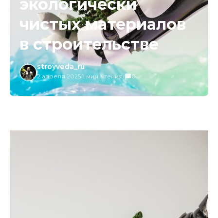
экологически
чистых материалов
в строительстве
stroyveda_ru
2 апреля 2025
/
1 мин. чтения
/
0