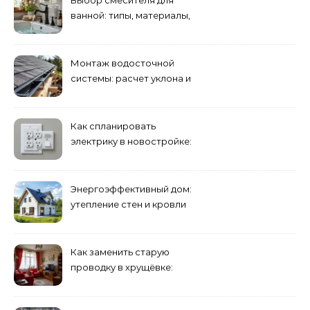
Выбор смесителя для
ванной: типы, материалы,
нюансы установки
Монтаж водосточной
системы: расчет уклона и
крепление желобов
Как спланировать
электрику в новостройке:
розетки и выключатели
Энергоэффективный дом:
утепление стен и кровли
минеральной ватой
Как заменить старую
проводку в хрущёвке:
этапы работ