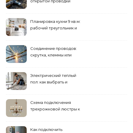
открытой проводки
Планировка кухни 9 кв.м:
рабочий треугольник и
хранение
Соединение проводов:
скрутка, клеммы или
сварка — что лучше
Электрический теплый
пол: как выбрать и
смонтировать
Схема подключения
трехрожковой люстры к
двойному выключателю
Как подключить