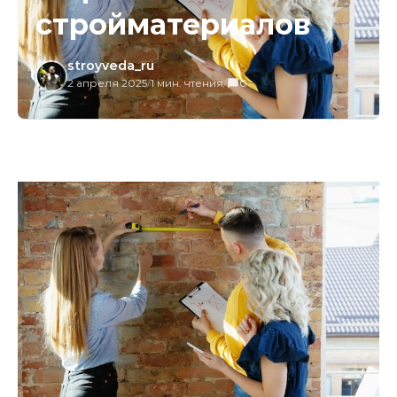
стройматериалов
stroyveda_ru
2 апреля 2025
/
1 мин. чтения
/
0