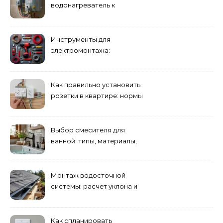
водонагреватель к
электросети: пошаговое
руководство
Инструменты для
электромонтажа:
минимальный набор
Как правильно установить
розетки в квартире: нормы
и правила
Выбор смесителя для
ванной: типы, материалы,
нюансы установки
Монтаж водосточной
системы: расчет уклона и
крепление желобов
Как спланировать